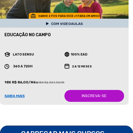
GANHE 2 POS PARA VOCE +1 PARA UM AMIGO
COM VIDEOAULAS
EDUCAÇÃO NO CAMPO
LATO SENSU
100% EAD
360 A 720H
2 A 12 MESES
18X R$ 86,00/Mês
18X R$ 387,00/Mês
INSCREVA-SE
SAIBA MAIS