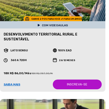
GANHE 2 POS PARA VOCE +1 PARA UM AMIGO
COM VIDEOAULAS
DESENVOLVIMENTO TERRITORIAL RURAL E
SUSTENTÁVEL
LATO SENSU
100% EAD
360 A 720H
2 A 12 MESES
18X R$ 86,00/Mês
18X R$ 387,00/Mês
INSCREVA-SE
SAIBA MAIS