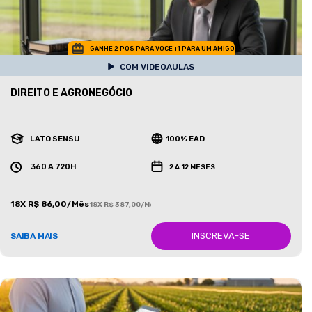
GANHE 2 POS PARA VOCE +1 PARA UM AMIGO
COM VIDEOAULAS
DIREITO E AGRONEGÓCIO
LATO SENSU
100% EAD
360 A 720H
2 A 12 MESES
18X R$ 86,00/Mês
18X R$ 387,00/Mês
INSCREVA-SE
SAIBA MAIS