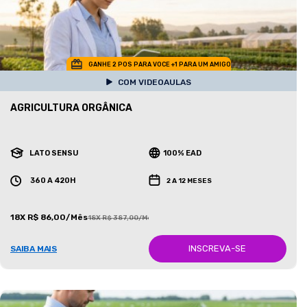
GANHE 2 POS PARA VOCE +1 PARA UM AMIGO
COM VIDEOAULAS
AGRICULTURA ORGÂNICA
LATO SENSU
100% EAD
360 A 420H
2 A 12 MESES
18X R$ 86,00/Mês
18X R$ 387,00/Mês
INSCREVA-SE
SAIBA MAIS