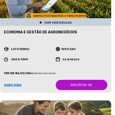
GANHE 2 POS PARA VOCE +1 PARA UM AMIGO
COM VIDEOAULAS
ECONOMIA E GESTÃO DE AGRONEGÓCIOS
LATO SENSU
100% EAD
360 A 720H
2 A 12 MESES
18X R$ 86,00/Mês
18X R$ 387,00/Mês
INSCREVA-SE
SAIBA MAIS