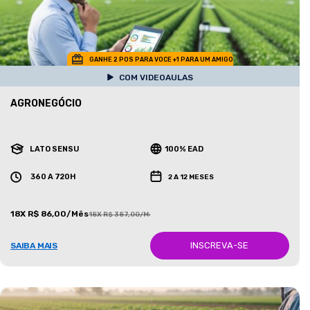
GANHE 2 POS PARA VOCE +1 PARA UM AMIGO
COM VIDEOAULAS
AGRONEGÓCIO
LATO SENSU
100% EAD
360 A 720H
2 A 12 MESES
18X R$ 86,00/Mês
18X R$ 387,00/Mês
INSCREVA-SE
SAIBA MAIS