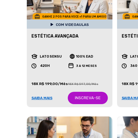
GANHE 2 POS PARA VOCE +1 PARA UM AMIGO
GAN
COM VIDEOAULAS
ESTÉTICA AVANÇADA
ESTÉTI
LATO SENSU
100% EAD
LAT
420H
360
3 A 12 MESES
18X R$ 199,00/Mês
18X R$ 
18X R$ 597,00/Mês
INSCREVA-SE
SAIBA MAIS
SAIBA M