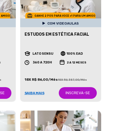
M AMIGO
GANHE 2 POS PARA VOCE +1 PARA UM AMIGO
COM VIDEOAULAS
ESTUDOS EM ESTÉTICA FACIAL
LATO SENSU
100% EAD
360 A 720H
S
2 A 12 MESES
18X R$ 86,00/Mês
s
18X R$ 387,00/Mês
-SE
INSCREVA-SE
SAIBA MAIS