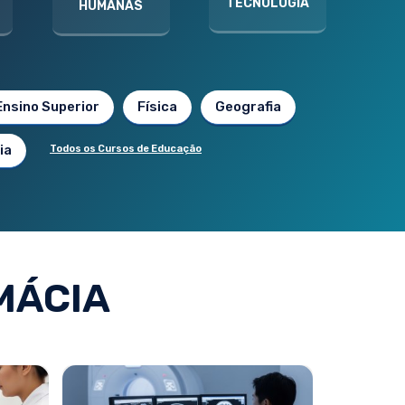
TECNOLOGIA
HUMANAS
Ensino Superior
Física
Geografia
ia
Todos os Cursos de Educação
MÁCIA