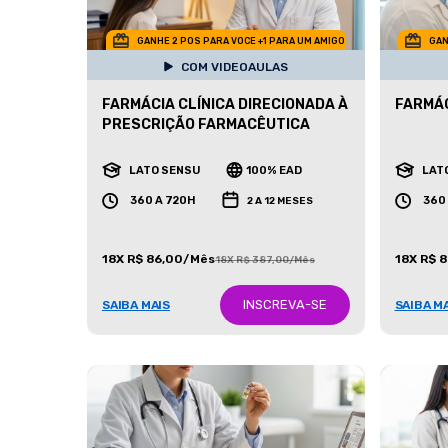
GANHE 2 POS PARA VOCE +1 PARA UM AMIGO
GAN
COM VIDEOAULAS
FARMÁCIA CLÍNICA DIRECIONADA À
FARMÁC
PRESCRIÇÃO FARMACÊUTICA
LATO SENSU
100% EAD
LAT
360 A 720H
360
2 A 12 MESES
18X R$ 86,00/Mês
18X R$ 
18X R$ 387,00/Mês
INSCREVA-SE
SAIBA MAIS
SAIBA M