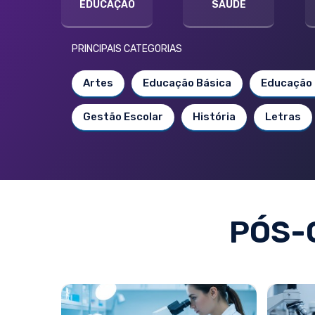
EDUCAÇÃO
SAÚDE
PRINCIPAIS CATEGORIAS
Artes
Educação Básica
Educação 
Gestão Escolar
História
Letras
PÓS-