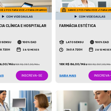
HE 2 POS PARA VOCE +1 PARA UM AMIGO
GANHE 2 POS PARA VOCE +1 PARA U
COM VIDEOAULAS
COM VIDEOAULAS
IA CLÍNICA E HOSPITALAR
FARMÁCIA ESTÉTICA
O SENSU
100% EAD
LATO SENSU
100% EAD
 A 720H
360 A 720H
2 A 12 MESES
2 A 12 MESE
86,00/Mês
18X R$ 86,00/Mês
18X R$ 387,00/Mês
18X R$ 387,00/Mê
INSCREVA-SE
INSCREVA
AIS
SAIBA MAIS