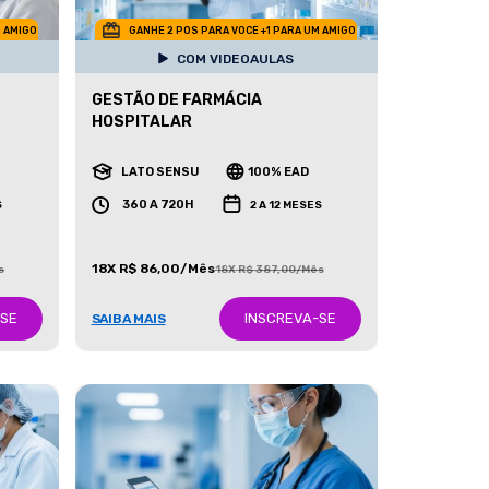
M AMIGO
GANHE 2 POS PARA VOCE +1 PARA UM AMIGO
COM VIDEOAULAS
GESTÃO DE FARMÁCIA
HOSPITALAR
LATO SENSU
100% EAD
360 A 720H
S
2 A 12 MESES
18X R$ 86,00/Mês
s
18X R$ 387,00/Mês
-SE
INSCREVA-SE
SAIBA MAIS