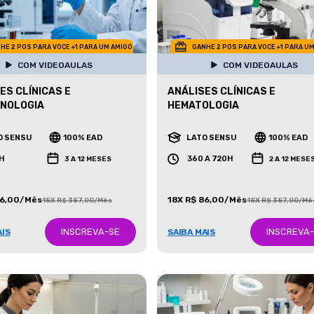
HE 2 POS PARA VOCE +1 PARA UM AMIGO
GANHE 2 POS PARA VOCE +1 PARA U
COM VIDEOAULAS
COM VIDEOAULAS
ES CLÍNICAS E
ANÁLISES CLÍNICAS E
CNOLOGIA
HEMATOLOGIA
O SENSU
100% EAD
LATO SENSU
100% EAD
H
360 A 720H
3 A 12 MESES
2 A 12 MESE
86,00/Mês
18X R$ 86,00/Mês
18X R$ 387,00/Mês
18X R$ 387,00/Mê
INSCREVA-SE
INSCREVA
AIS
SAIBA MAIS