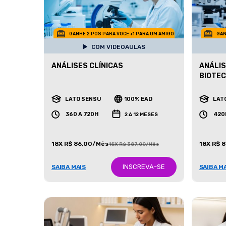
GANHE 2 POS PARA VOCE +1 PARA UM AMIGO
GAN
COM VIDEOAULAS
ANÁLISES CLÍNICAS
ANÁLIS
BIOTE
LATO SENSU
100% EAD
LAT
360 A 720H
420
2 A 12 MESES
18X R$ 86,00/Mês
18X R$ 
18X R$ 387,00/Mês
INSCREVA-SE
SAIBA MAIS
SAIBA M