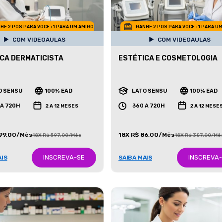
HE 2 POS PARA VOCE +1 PARA UM AMIGO
GANHE 2 POS PARA VOCE +1 PARA U
COM VIDEOAULAS
COM VIDEOAULAS
CA DERMATICISTA
ESTÉTICA E COSMETOLOGIA
O SENSU
100% EAD
LATO SENSU
100% EAD
 A 720H
360 A 720H
2 A 12 MESES
2 A 12 MESE
199,00/Mês
18X R$ 86,00/Mês
18X R$ 597,00/Mês
18X R$ 387,00/Mê
INSCREVA-SE
INSCREVA
AIS
SAIBA MAIS