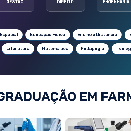
GESTÃO
DIREITO
ENGENHARIA
Especial
Educação Física
Ensino a Distância
Literatura
Matemática
Pedagogia
Teolog
GRADUAÇÃO EM FAR