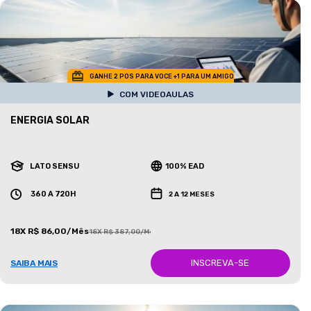
GANHE 2 POS PARA VOCE +1 PARA UM AMIGO
COM VIDEOAULAS
ENERGIA SOLAR
LATO SENSU
100% EAD
360 A 720H
2 A 12 MESES
18X R$ 86,00/Mês
18X R$ 387,00/Mês
INSCREVA-SE
SAIBA MAIS