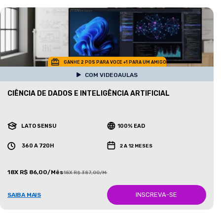
GANHE 2 POS PARA VOCE +1 PARA UM AMIGO
COM VIDEOAULAS
CIÊNCIA DE DADOS E INTELIGÊNCIA ARTIFICIAL
LATO SENSU
100% EAD
360 A 720H
2 A 12 MESES
18X R$ 86,00/Mês
18X R$ 387,00/Mês
INSCREVA-SE
SAIBA MAIS