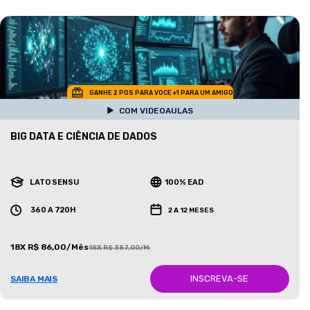
GANHE 2 POS PARA VOCE +1 PARA UM AMIGO
COM VIDEOAULAS
BIG DATA E CIÊNCIA DE DADOS
LATO SENSU
100% EAD
360 A 720H
2 A 12 MESES
18X R$ 86,00/Mês
18X R$ 387,00/Mês
INSCREVA-SE
SAIBA MAIS