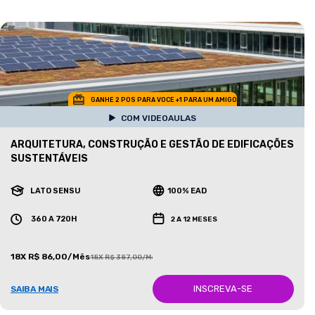
GANHE 2 POS PARA VOCE +1 PARA UM AMIGO
COM VIDEOAULAS
ARQUITETURA, CONSTRUÇÃO E GESTÃO DE EDIFICAÇÕES
SUSTENTÁVEIS
LATO SENSU
100% EAD
360 A 720H
2 A 12 MESES
18X R$ 86,00/Mês
18X R$ 387,00/Mês
INSCREVA-SE
SAIBA MAIS