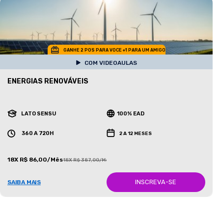
GANHE 2 POS PARA VOCE +1 PARA UM AMIGO
COM VIDEOAULAS
ENERGIAS RENOVÁVEIS
LATO SENSU
100% EAD
360 A 720H
2 A 12 MESES
18X R$ 86,00/Mês
18X R$ 387,00/Mês
INSCREVA-SE
SAIBA MAIS