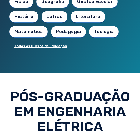
Física
Geografia
Gestão Escolar
História
Letras
Literatura
Matemática
Pedagogia
Teologia
Todos os Cursos de Educação
PÓS-GRADUAÇÃO
EM ENGENHARIA
ELÉTRICA