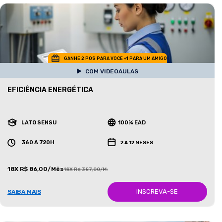
GANHE 2 POS PARA VOCE +1 PARA UM AMIGO
COM VIDEOAULAS
EFICIÊNCIA ENERGÉTICA
LATO SENSU
100% EAD
360 A 720H
2 A 12 MESES
18X R$ 86,00/Mês
18X R$ 387,00/Mês
INSCREVA-SE
SAIBA MAIS