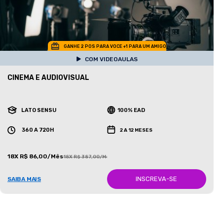
GANHE 2 POS PARA VOCE +1 PARA UM AMIGO
COM VIDEOAULAS
CINEMA E AUDIOVISUAL
LATO SENSU
100% EAD
360 A 720H
2 A 12 MESES
18X R$ 86,00/Mês
18X R$ 387,00/Mês
INSCREVA-SE
SAIBA MAIS