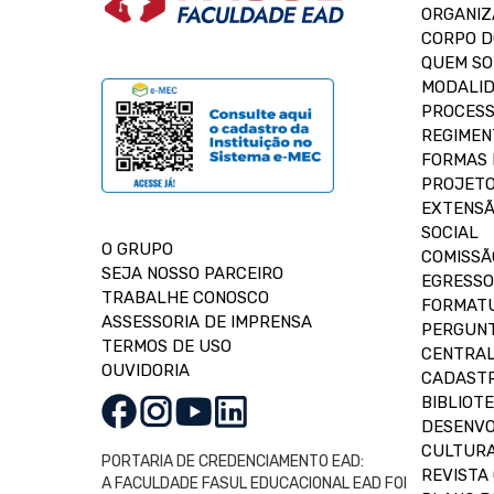
ORGANIZ
CORPO 
QUEM S
MODALID
PROCESS
REGIMEN
FORMAS 
PROJETO
EXTENSÃ
SOCIAL
O GRUPO
COMISSÃ
SEJA NOSSO PARCEIRO
EGRESSO
TRABALHE CONOSCO
FORMAT
ASSESSORIA DE IMPRENSA
PERGUNT
TERMOS DE USO
CENTRAL
OUVIDORIA
CADASTR
BIBLIOT
DESENVO
CULTUR
PORTARIA DE CREDENCIAMENTO EAD:
REVISTA 
A FACULDADE FASUL EDUCACIONAL EAD FOI