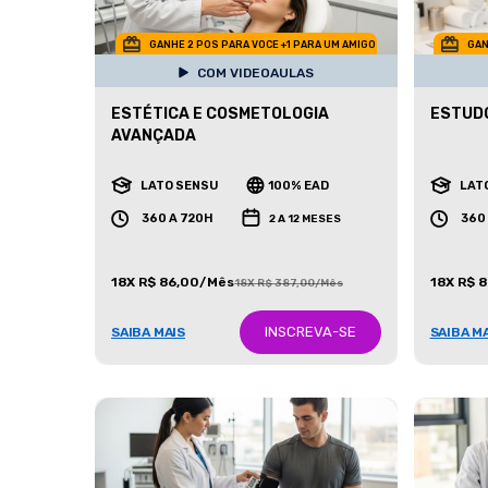
GANHE 2 POS PARA VOCE +1 PARA UM AMIGO
GAN
COM VIDEOAULAS
ESTÉTICA E COSMETOLOGIA
ESTUDO
AVANÇADA
LATO SENSU
100% EAD
LAT
360 A 720H
360
2 A 12 MESES
18X R$ 86,00/Mês
18X R$ 
18X R$ 387,00/Mês
INSCREVA-SE
SAIBA MAIS
SAIBA M