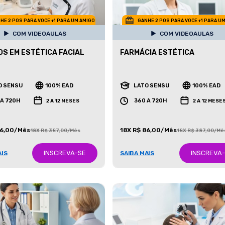
HE 2 POS PARA VOCE +1 PARA UM AMIGO
GANHE 2 POS PARA VOCE +1 PARA U
COM VIDEOAULAS
COM VIDEOAULAS
S EM ESTÉTICA FACIAL
FARMÁCIA ESTÉTICA
O SENSU
100% EAD
LATO SENSU
100% EAD
 A 720H
360 A 720H
2 A 12 MESES
2 A 12 MESE
86,00/Mês
18X R$ 86,00/Mês
18X R$ 387,00/Mês
18X R$ 387,00/Mê
INSCREVA-SE
INSCREVA
AIS
SAIBA MAIS