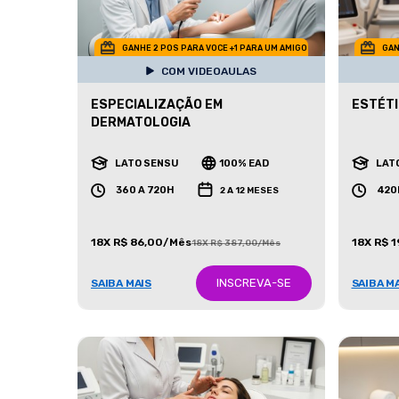
GANHE 2 POS PARA VOCE +1 PARA UM AMIGO
GAN
COM VIDEOAULAS
ESPECIALIZAÇÃO EM
ESTÉT
DERMATOLOGIA
LATO SENSU
100% EAD
LAT
360 A 720H
420
2 A 12 MESES
18X R$ 86,00/Mês
18X R$ 
18X R$ 387,00/Mês
INSCREVA-SE
SAIBA MAIS
SAIBA M