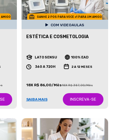
M AMIGO
GANHE 2 POS PARA VOCE +1 PARA UM AMIGO
COM VIDEOAULAS
ESTÉTICA E COSMETOLOGIA
LATO SENSU
100% EAD
360 A 720H
S
2 A 12 MESES
18X R$ 86,00/Mês
ês
18X R$ 387,00/Mês
-SE
INSCREVA-SE
SAIBA MAIS