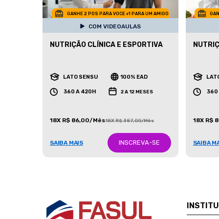
GANHE 2 POS PARA VOCE +1 PARA UM AMIGO
GAN
COM VIDEOAULAS
NUTRIÇÃO CLÍNICA E ESPORTIVA
NUTRIÇ
LATO SENSU
100% EAD
LAT
360 A 420H
360
2 A 12 MESES
18X R$ 86,00/Mês
18X R$ 
18X R$ 387,00/Mês
INSCREVA-SE
SAIBA MAIS
SAIBA M
INSTIT