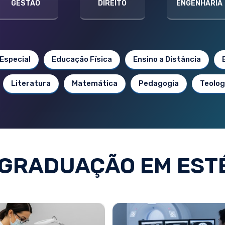
GESTÃO
DIREITO
ENGENHARIA
Especial
Educação Física
Ensino a Distância
Literatura
Matemática
Pedagogia
Teolog
GRADUAÇÃO EM EST