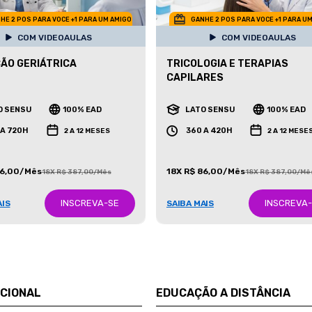
HE 2 POS PARA VOCE +1 PARA UM AMIGO
GANHE 2 POS PARA VOCE +1 PARA U
COM VIDEOAULAS
COM VIDEOAULAS
ÃO GERIÁTRICA
TRICOLOGIA E TERAPIAS
CAPILARES
O SENSU
100% EAD
LATO SENSU
100% EAD
 A 720H
360 A 420H
2 A 12 MESES
2 A 12 MESE
86,00/Mês
18X R$ 86,00/Mês
18X R$ 387,00/Mês
18X R$ 387,00/Mê
INSCREVA-SE
INSCREVA
AIS
SAIBA MAIS
UCIONAL
EDUCAÇÃO A DISTÂNCIA