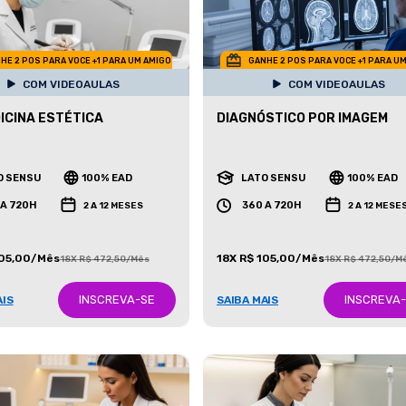
HE 2 POS PARA VOCE +1 PARA UM AMIGO
GANHE 2 POS PARA VOCE +1 PARA U
COM VIDEOAULAS
COM VIDEOAULAS
ICINA ESTÉTICA
DIAGNÓSTICO POR IMAGEM
O SENSU
100% EAD
LATO SENSU
100% EAD
 A 720H
360 A 720H
2 A 12 MESES
2 A 12 MESE
105,00/Mês
18X R$ 105,00/Mês
18X R$ 472,50/Mês
18X R$ 472,50/M
INSCREVA-SE
INSCREVA
AIS
SAIBA MAIS