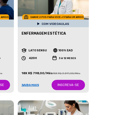
M AMIGO
GANHE 2 POS PARA VOCE +1 PARA UM AMIGO
COM VIDEOAULAS
ENFERMAGEM ESTÉTICA
LATO SENSU
100% EAD
420H
S
3 A 12 MESES
18X R$ 798,00/Mês
ês
18X R$ 3.591,00/Mês
-SE
INSCREVA-SE
SAIBA MAIS