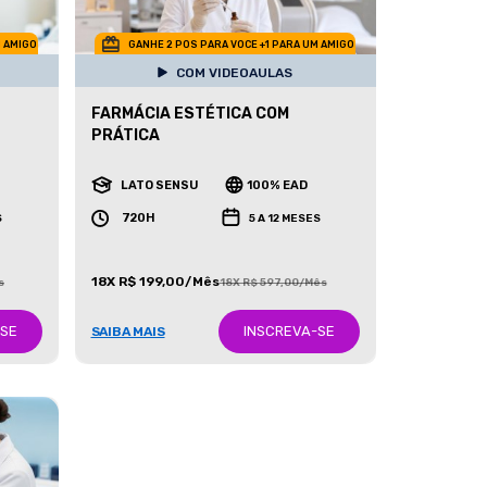
M AMIGO
GANHE 2 POS PARA VOCE +1 PARA UM AMIGO
COM VIDEOAULAS
FARMÁCIA ESTÉTICA COM
PRÁTICA
LATO SENSU
100% EAD
720H
S
5 A 12 MESES
18X R$ 199,00/Mês
s
18X R$ 597,00/Mês
-SE
INSCREVA-SE
SAIBA MAIS