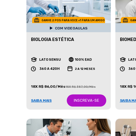
GANHE 2 POS PARA VOCE +1 PARA UM AMIGO
GAN
COM VIDEOAULAS
BIOLOGIA ESTÉTICA
BIOMED
LATO SENSU
100% EAD
LAT
360 A 420H
360
2 A 12 MESES
18X R$ 86,00/Mês
18X R$ 
18X R$ 387,00/Mês
INSCREVA-SE
SAIBA MAIS
SAIBA M