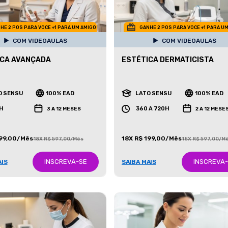
HE 2 POS PARA VOCE +1 PARA UM AMIGO
GANHE 2 POS PARA VOCE +1 PARA U
COM VIDEOAULAS
COM VIDEOAULAS
ICA AVANÇADA
ESTÉTICA DERMATICISTA
O SENSU
100% EAD
LATO SENSU
100% EAD
H
360 A 720H
3 A 12 MESES
2 A 12 MESE
199,00/Mês
18X R$ 199,00/Mês
18X R$ 597,00/Mês
18X R$ 597,00/M
INSCREVA-SE
INSCREVA
AIS
SAIBA MAIS