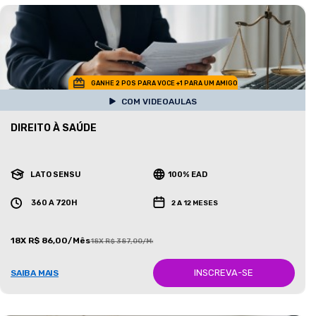
GANHE 2 POS PARA VOCE +1 PARA UM AMIGO
COM VIDEOAULAS
DIREITO À SAÚDE
LATO SENSU
100% EAD
360 A 720H
2 A 12 MESES
18X R$ 86,00/Mês
18X R$ 387,00/Mês
INSCREVA-SE
SAIBA MAIS