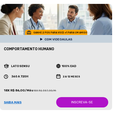
GANHE 2 POS PARA VOCE +1 PARA UM AMIGO
COM VIDEOAULAS
COMPORTAMENTO HUMANO
LATO SENSU
100% EAD
360 A 720H
2 A 12 MESES
18X R$ 86,00/Mês
18X R$ 387,00/Mês
INSCREVA-SE
SAIBA MAIS