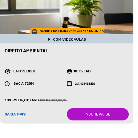
GANHE 2 POS PARA VOCE +1 PARA UM AMIGO
COM VIDEOAULAS
DIREITO AMBIENTAL
LATO SENSU
100% EAD
360 A 720H
2 A 12 MESES
18X R$ 86,00/Mês
18X R$ 387,00/Mês
INSCREVA-SE
SAIBA MAIS