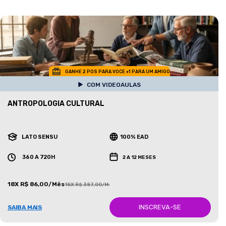
GANHE 2 POS PARA VOCE +1 PARA UM AMIGO
COM VIDEOAULAS
ANTROPOLOGIA CULTURAL
LATO SENSU
100% EAD
360 A 720H
2 A 12 MESES
18X R$ 86,00/Mês
18X R$ 387,00/Mês
INSCREVA-SE
SAIBA MAIS