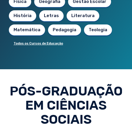
Física
Geografia
Gestão Escolar
História
Letras
Literatura
Matemática
Pedagogia
Teologia
Todos os Cursos de Educação
PÓS-GRADUAÇÃO
EM CIÊNCIAS
SOCIAIS