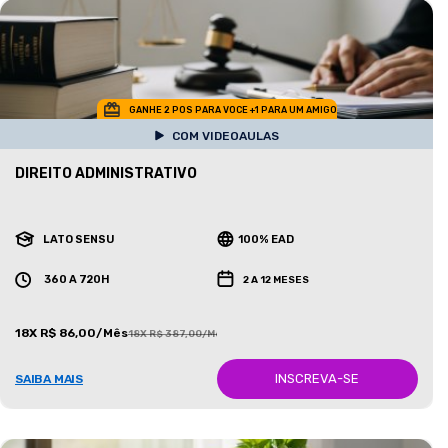
GANHE 2 POS PARA VOCE +1 PARA UM AMIGO
COM VIDEOAULAS
DIREITO ADMINISTRATIVO
LATO SENSU
100% EAD
360 A 720H
2 A 12 MESES
18X R$ 86,00/Mês
18X R$ 387,00/Mês
INSCREVA-SE
SAIBA MAIS