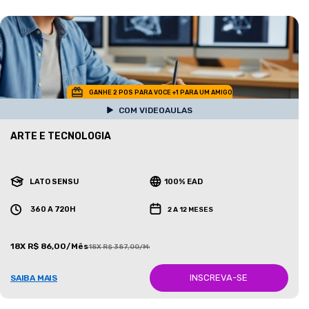
GANHE 2 POS PARA VOCE +1 PARA UM AMIGO
COM VIDEOAULAS
ARTE E TECNOLOGIA
LATO SENSU
100% EAD
360 A 720H
2 A 12 MESES
18X R$ 86,00/Mês
18X R$ 387,00/Mês
INSCREVA-SE
SAIBA MAIS