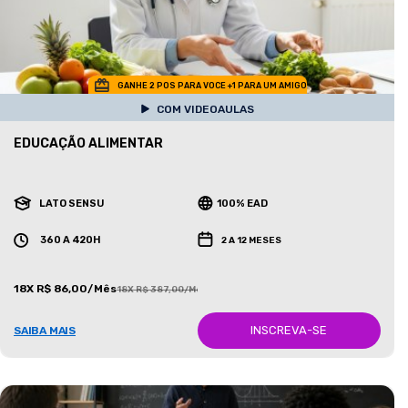
GANHE 2 POS PARA VOCE +1 PARA UM AMIGO
COM VIDEOAULAS
EDUCAÇÃO ALIMENTAR
LATO SENSU
100% EAD
360 A 420H
2 A 12 MESES
18X R$ 86,00/Mês
18X R$ 387,00/Mês
INSCREVA-SE
SAIBA MAIS