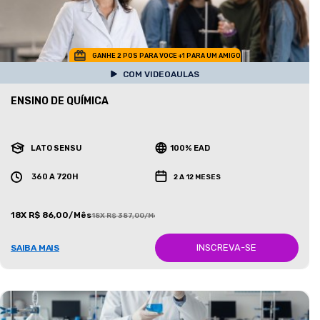
GANHE 2 POS PARA VOCE +1 PARA UM AMIGO
COM VIDEOAULAS
ENSINO DE QUÍMICA
LATO SENSU
100% EAD
360 A 720H
2 A 12 MESES
18X R$ 86,00/Mês
18X R$ 387,00/Mês
INSCREVA-SE
SAIBA MAIS