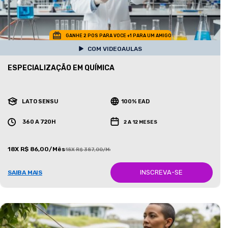
GANHE 2 POS PARA VOCE +1 PARA UM AMIGO
COM VIDEOAULAS
ESPECIALIZAÇÃO EM QUÍMICA
LATO SENSU
100% EAD
360 A 720H
2 A 12 MESES
18X R$ 86,00/Mês
18X R$ 387,00/Mês
INSCREVA-SE
SAIBA MAIS