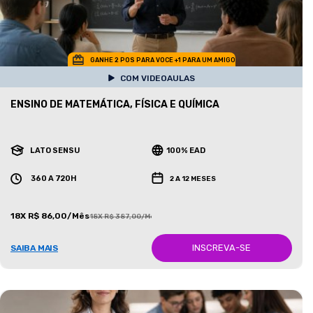
GANHE 2 POS PARA VOCE +1 PARA UM AMIGO
COM VIDEOAULAS
ENSINO DE MATEMÁTICA, FÍSICA E QUÍMICA
LATO SENSU
100% EAD
360 A 720H
2 A 12 MESES
18X R$ 86,00/Mês
18X R$ 387,00/Mês
INSCREVA-SE
SAIBA MAIS