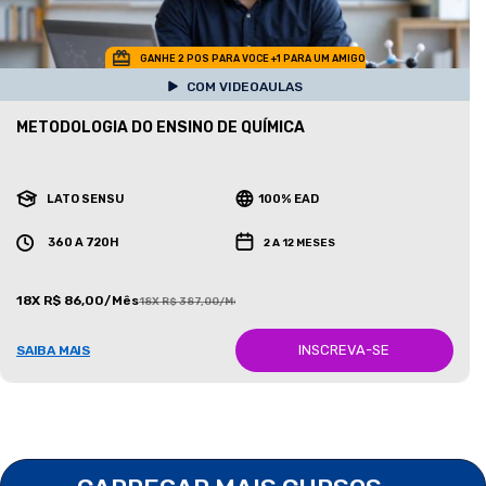
GANHE 2 POS PARA VOCE +1 PARA UM AMIGO
COM VIDEOAULAS
METODOLOGIA DO ENSINO DE QUÍMICA
LATO SENSU
100% EAD
360 A 720H
2 A 12 MESES
18X R$ 86,00/Mês
18X R$ 387,00/Mês
INSCREVA-SE
SAIBA MAIS