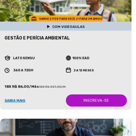
GANHE 2 POS PARA VOCE +1 PARA UM AMIGO
COM VIDEOAULAS
GESTÃO E PERÍCIA AMBIENTAL
LATO SENSU
100% EAD
360 A 720H
2 A 12 MESES
18X R$ 86,00/Mês
18X R$ 387,00/Mês
INSCREVA-SE
SAIBA MAIS