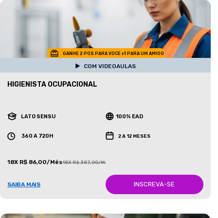
GANHE 2 POS PARA VOCE +1 PARA UM AMIGO
COM VIDEOAULAS
HIGIENISTA OCUPACIONAL
LATO SENSU
100% EAD
360 A 720H
2 A 12 MESES
18X R$ 86,00/Mês
18X R$ 387,00/Mês
INSCREVA-SE
SAIBA MAIS