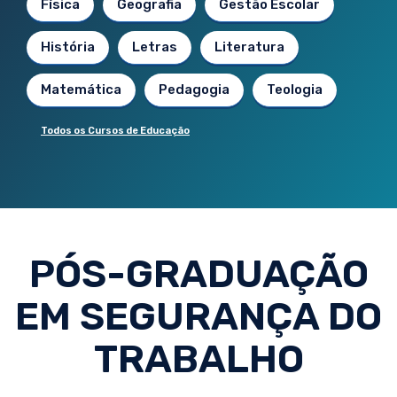
Física
Geografia
Gestão Escolar
História
Letras
Literatura
Matemática
Pedagogia
Teologia
Todos os Cursos de Educação
PÓS-GRADUAÇÃO
EM SEGURANÇA DO
TRABALHO