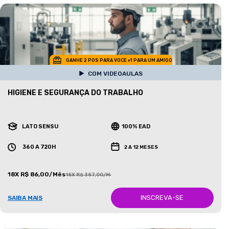
GANHE 2 POS PARA VOCE +1 PARA UM AMIGO
COM VIDEOAULAS
HIGIENE E SEGURANÇA DO TRABALHO
LATO SENSU
100% EAD
360 A 720H
2 A 12 MESES
18X R$ 86,00/Mês
18X R$ 387,00/Mês
INSCREVA-SE
SAIBA MAIS