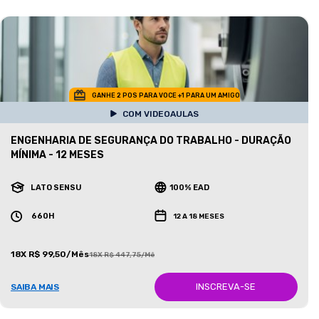
GANHE 2 POS PARA VOCE +1 PARA UM AMIGO
COM VIDEOAULAS
ENGENHARIA DE SEGURANÇA DO TRABALHO - DURAÇÃO
MÍNIMA - 12 MESES
LATO SENSU
100% EAD
660H
12 A 18 MESES
18X R$ 99,50/Mês
18X R$ 447,75/Mês
INSCREVA-SE
SAIBA MAIS