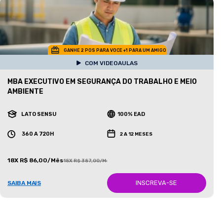
GANHE 2 POS PARA VOCE +1 PARA UM AMIGO
COM VIDEOAULAS
MBA EXECUTIVO EM SEGURANÇA DO TRABALHO E MEIO
AMBIENTE
LATO SENSU
100% EAD
360 A 720H
2 A 12 MESES
18X R$ 86,00/Mês
18X R$ 387,00/Mês
INSCREVA-SE
SAIBA MAIS