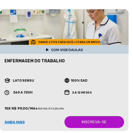
GANHE 2 POS PARA VOCE +1 PARA UM AMIGO
COM VIDEOAULAS
ENFERMAGEM DO TRABALHO
LATO SENSU
100% EAD
360 A 720H
2 A 12 MESES
15X R$ 99,00/Mês
15X R$ 371,25/Mês
INSCREVA-SE
SAIBA MAIS