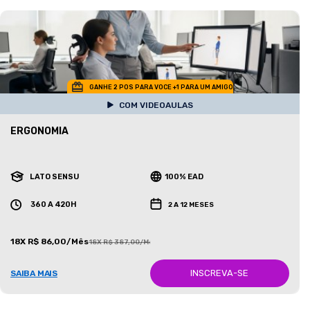
GANHE 2 POS PARA VOCE +1 PARA UM AMIGO
COM VIDEOAULAS
ERGONOMIA
LATO SENSU
100% EAD
360 A 420H
2 A 12 MESES
18X R$ 86,00/Mês
18X R$ 387,00/Mês
INSCREVA-SE
SAIBA MAIS