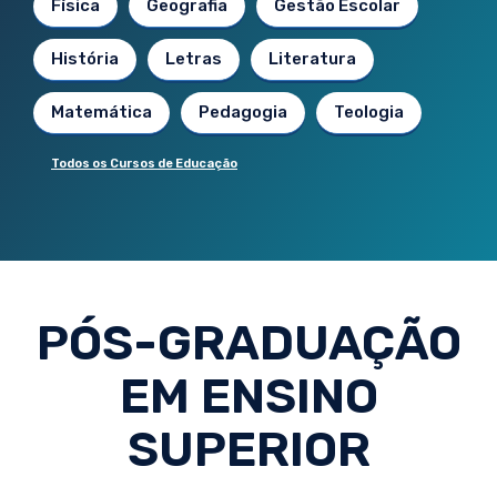
Física
Geografia
Gestão Escolar
História
Letras
Literatura
Matemática
Pedagogia
Teologia
Todos os Cursos de Educação
PÓS-GRADUAÇÃO
EM ENSINO
SUPERIOR