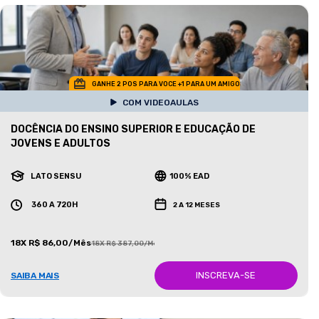
GANHE 2 POS PARA VOCE +1 PARA UM AMIGO
COM VIDEOAULAS
DOCÊNCIA DO ENSINO SUPERIOR E EDUCAÇÃO DE
JOVENS E ADULTOS
LATO SENSU
100% EAD
360 A 720H
2 A 12 MESES
18X R$ 86,00/Mês
18X R$ 387,00/Mês
INSCREVA-SE
SAIBA MAIS