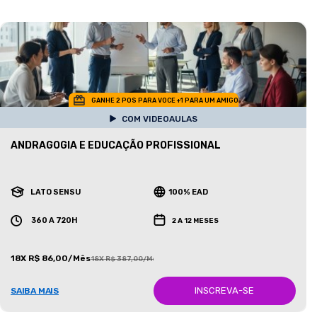
GANHE 2 POS PARA VOCE +1 PARA UM AMIGO
COM VIDEOAULAS
ANDRAGOGIA E EDUCAÇÃO PROFISSIONAL
LATO SENSU
100% EAD
360 A 720H
2 A 12 MESES
18X R$ 86,00/Mês
18X R$ 387,00/Mês
INSCREVA-SE
SAIBA MAIS