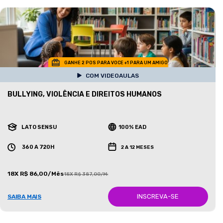
GANHE 2 POS PARA VOCE +1 PARA UM AMIGO
COM VIDEOAULAS
BULLYING, VIOLÊNCIA E DIREITOS HUMANOS
LATO SENSU
100% EAD
360 A 720H
2 A 12 MESES
18X R$ 86,00/Mês
18X R$ 387,00/Mês
INSCREVA-SE
SAIBA MAIS