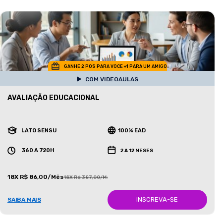
GANHE 2 POS PARA VOCE +1 PARA UM AMIGO
COM VIDEOAULAS
AVALIAÇÃO EDUCACIONAL
LATO SENSU
100% EAD
360 A 720H
2 A 12 MESES
18X R$ 86,00/Mês
18X R$ 387,00/Mês
INSCREVA-SE
SAIBA MAIS