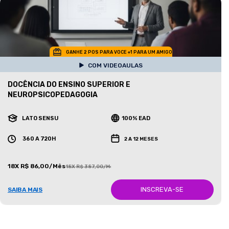
GANHE 2 POS PARA VOCE +1 PARA UM AMIGO
COM VIDEOAULAS
DOCÊNCIA DO ENSINO SUPERIOR E
NEUROPSICOPEDAGOGIA
LATO SENSU
100% EAD
360 A 720H
2 A 12 MESES
18X R$ 86,00/Mês
18X R$ 387,00/Mês
INSCREVA-SE
SAIBA MAIS