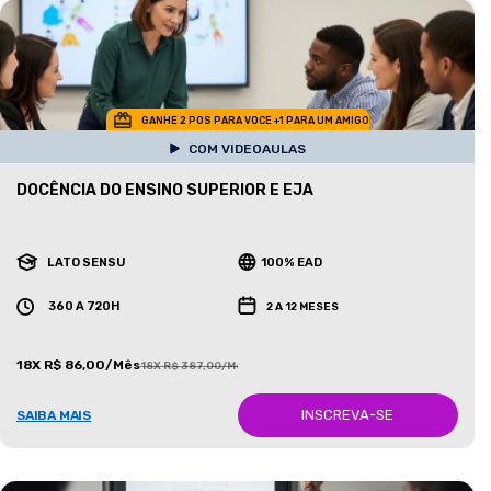
GANHE 2 POS PARA VOCE +1 PARA UM AMIGO
COM VIDEOAULAS
DOCÊNCIA DO ENSINO SUPERIOR E EJA
LATO SENSU
100% EAD
360 A 720H
2 A 12 MESES
18X R$ 86,00/Mês
18X R$ 387,00/Mês
INSCREVA-SE
SAIBA MAIS